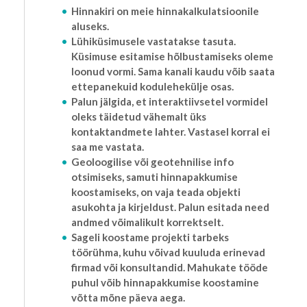
Hinnakiri on meie hinnakalkulatsioonile
aluseks.
Lühiküsimusele vastatakse tasuta.
Küsimuse esitamise hõlbustamiseks oleme
loonud vormi. Sama kanali kaudu võib saata
ettepanekuid kodulehekülje osas.
Palun jälgida, et interaktiivsetel vormidel
oleks täidetud vähemalt üks
kontaktandmete lahter. Vastasel korral ei
saa me vastata.
Geoloogilise või geotehnilise info
otsimiseks, samuti hinnapakkumise
koostamiseks, on vaja teada objekti
asukohta ja kirjeldust. Palun esitada need
andmed võimalikult korrektselt.
Sageli koostame projekti tarbeks
töörühma, kuhu võivad kuuluda erinevad
firmad või konsultandid. Mahukate tööde
puhul võib hinnapakkumise koostamine
võtta mõne päeva aega.