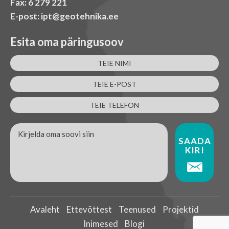
Fax: 6 279 221
E-post: ipt@geotehnika.ee
Esita oma päringusoov
Avaleht
Ettevõttest
Teenused
Projektid
Inimesed
Blogi