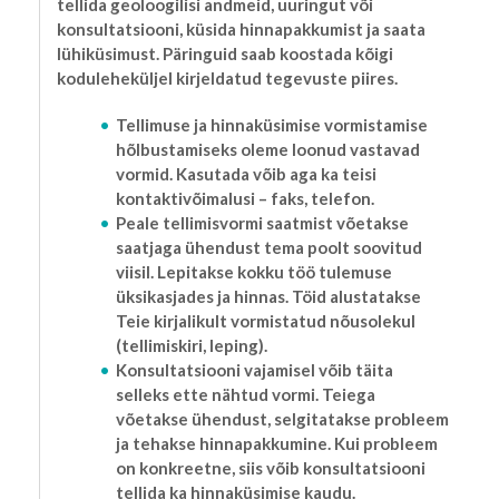
tellida geoloogilisi andmeid, uuringut või
konsultatsiooni, küsida hinnapakkumist ja saata
lühiküsimust. Päringuid saab koostada kõigi
koduleheküljel kirjeldatud tegevuste piires.
Tellimuse ja hinnaküsimise vormistamise
hõlbustamiseks oleme loonud vastavad
vormid. Kasutada võib aga ka teisi
kontaktivõimalusi – faks, telefon.
Peale tellimisvormi saatmist võetakse
saatjaga ühendust tema poolt soovitud
viisil. Lepitakse kokku töö tulemuse
üksikasjades ja hinnas. Töid alustatakse
Teie kirjalikult vormistatud nõusolekul
(tellimiskiri, leping).
Konsultatsiooni vajamisel võib täita
selleks ette nähtud vormi. Teiega
võetakse ühendust, selgitatakse probleem
ja tehakse hinnapakkumine. Kui probleem
on konkreetne, siis võib konsultatsiooni
tellida ka hinnaküsimise kaudu.