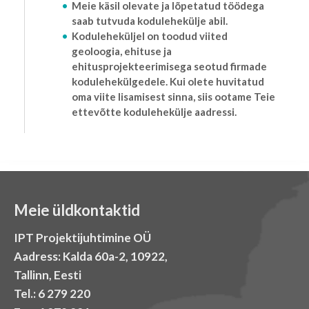
Meie käsil olevate ja lõpetatud töödega
saab tutvuda kodulehekülje abil.
Koduleheküljel on toodud viited
geoloogia, ehituse ja
ehitusprojekteerimisega seotud firmade
kodulehekülgedele. Kui olete huvitatud
oma viite lisamisest sinna, siis ootame Teie
ettevõtte kodulehekülje aadressi.
Meie üldkontaktid
IPT Projektijuhtimine OÜ
Aadress: Kalda 60a-2, 10922,
Tallinn, Eesti
Tel.: 6 279 220