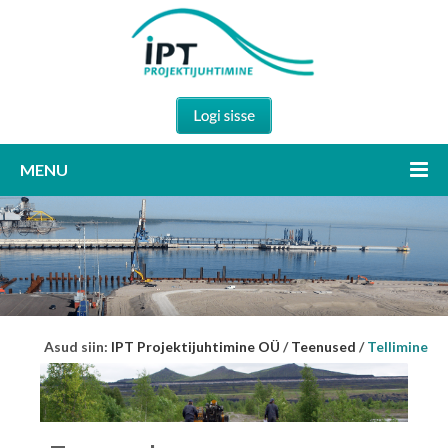
MENU
Asud siin:
IPT Projektijuhtimine OÜ
/
Teenused
/
Tellimine